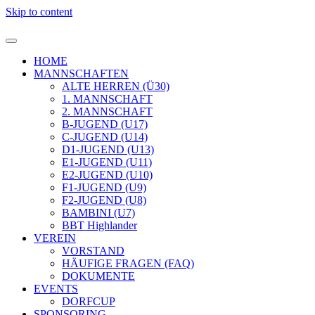
Skip to content
HOME
MANNSCHAFTEN
ALTE HERREN (Ü30)
1. MANNSCHAFT
2. MANNSCHAFT
B-JUGEND (U17)
C-JUGEND (U14)
D1-JUGEND (U13)
E1-JUGEND (U11)
E2-JUGEND (U10)
F1-JUGEND (U9)
F2-JUGEND (U8)
BAMBINI (U7)
BBT Highlander
VEREIN
VORSTAND
HÄUFIGE FRAGEN (FAQ)
DOKUMENTE
EVENTS
DORFCUP
SPONSORING